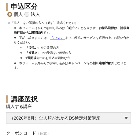
申込区分
個人
法人
※「法人」をご選択の方へ（必ずこ確認ください）
⚫︎ 本フォームはからのお申し込みは
「前払い」
となります。
お振込期限は、請求書
発行日から1週間以内
です。
⚫︎ 下記に該当する方は、
『こちら』
よりご希望のサービスを選択の上、お問い合わ
せください。
⚪︎
「後払い」
をご希望の方
⚪︎
「複数名」
での受講をご希望の方
⚪︎
1週間以内
でのお振込が困難な方
⚫︎ 本フォーム以外からのお申し込みはキャンペーン等の
割引適用対象外
となりま
す。
講座選択
購入する講座
（2026年8月）全人類がわかるDS検定対策講座
クーポンコード
（任意）